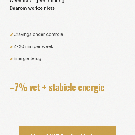
Geen data, geen richting.
Daarom werkte niets.
Cravings onder controle
✔
2×20 min per week
✔
Energie terug
✔
–7% vet + stabiele energie