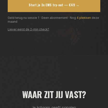
Start je 3x EMS try-out — €49 →
Geld terug na sessie 1 · Geen abonnement · Nog
4 plekken
deze
maand
Liever eerst de 2-min check?
WAAR ZIT JIJ VAST?
Je lichaam geeft signalen.