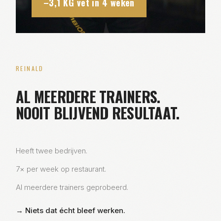
–3,1 KG vet in 4 weken
REINALD
AL MEERDERE TRAINERS.
NOOIT BLIJVEND RESULTAAT.
Heeft twee bedrijven.
7× per week op restaurant.
Al meerdere trainers geprobeerd.
→ Niets dat écht bleef werken.