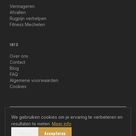
Vermageren
Afvallen
Rugpijn verhelpen
Fitness Mechelen
INFO
Over ons
Contact
Blog
FAQ
Algemene voorwaarden
Cookies
We gebruiken cookies om je ervaring te verbeteren en
©
2026
Fast Fit Performance. Alle rechten
resultaten te meten.
Meer info
voorbehouden.Gerealiseerd door
Quercia Agency
Weigeren
Accepteren