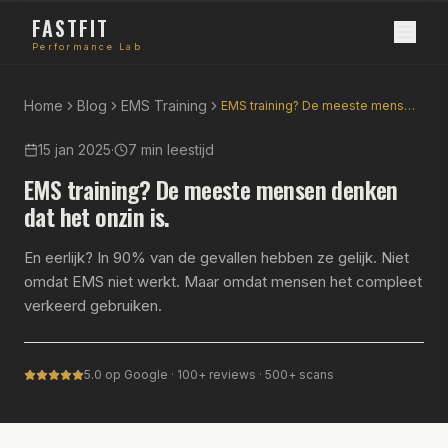
FASTFIT
Performance Lab
Home
Blog
EMS Training
EMS training? De meeste mensen denken dat het onzin is.
15 jan 2025
·
7 min
leestijd
EMS training? De meeste mensen denken
dat het onzin is.
En eerlijk? In 90% van de gevallen hebben ze gelijk. Niet
omdat EMS niet werkt. Maar omdat mensen het compleet
verkeerd gebruiken.
5.0 op Google · 100+ reviews · 500+ scans