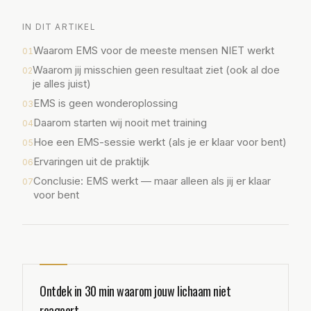
IN DIT ARTIKEL
Waarom EMS voor de meeste mensen NIET werkt
01
Waarom jij misschien geen resultaat ziet (ook al doe
02
je alles juist)
EMS is geen wonderoplossing
03
Daarom starten wij nooit met training
04
Hoe een EMS-sessie werkt (als je er klaar voor bent)
05
Ervaringen uit de praktijk
06
Conclusie: EMS werkt — maar alleen als jij er klaar
07
voor bent
Ontdek in 30 min waarom jouw lichaam niet
reageert