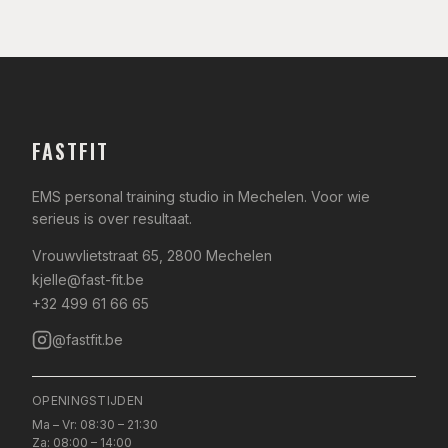
FASTFIT
EMS personal training studio in Mechelen. Voor wie
serieus is over resultaat.
Vrouwvlietstraat 65, 2800 Mechelen
kjelle@fast-fit.be
+32 499 61 66 65
@fastfit.be
OPENINGSTIJDEN
Ma – Vr: 08:30 – 21:30
Za: 08:00 – 14:00