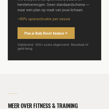
herstelvermogen. Geen standaardschema —
maar een plan op maat van jouw lichaam.
~90% spieractivatie per sessie
Plan je Body Reset Analyse
Vrijblijvend · 500+ scans uitgevoerd · Resultaat of
geld terug
MEER OVER FITNESS & TRAINING